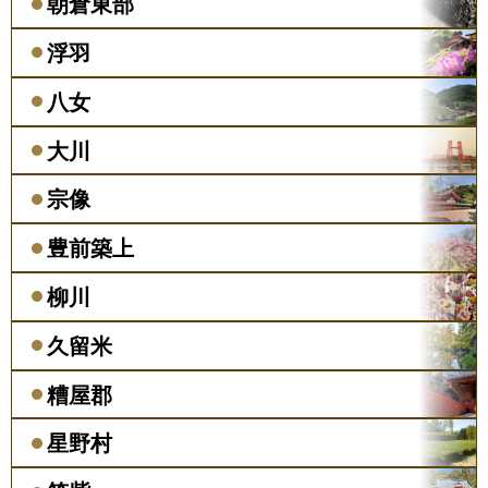
朝倉東部
浮羽
八女
大川
宗像
豊前築上
柳川
久留米
糟屋郡
星野村