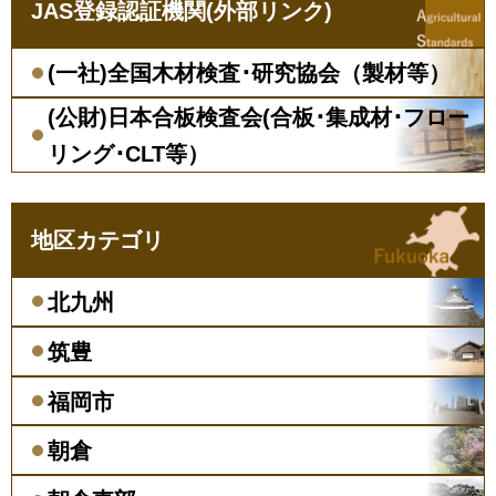
JAS登録認証機関(外部リンク)
(一社)全国木材検査･研究協会（製材等）
(公財)日本合板検査会(合板･集成材･フロー
リング･CLT等）
地区カテゴリ
北九州
筑豊
福岡市
朝倉