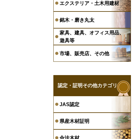
エクステリア・土木用建材
銘木・磨き丸太
家具、建具、オフィス用品、
遊具等
市場、販売店、その他
認定・証明その他カテゴリ
JAS認定
県産木材証明
合法木材