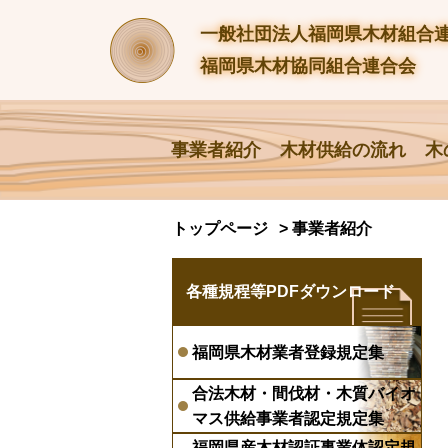
一般社団法人福岡県木材組合
福岡県木材協同組合連合会
事業者紹介
木材供給の流れ
木
トップページ
事業者紹介
各種規程等PDFダウンロード
福岡県木材業者登録規定集
合法木材・間伐材・木質バイオ
マス供給事業者認定規定集
福岡県産木材認証事業体認定規