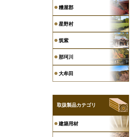
糟屋郡
星野村
筑紫
那珂川
大牟田
取扱製品カテゴリ
建築用材