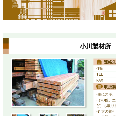
小川製材所
連絡
住所
TEL
FAX
取扱
◦主にスギ
◦その他、
ど）も取り
◦丸太の賃