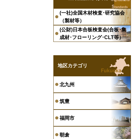
(一社)全国木材検査･研究協会
（製材等）
(公財)日本合板検査会(合板･集
成材･フローリング･CLT等）
地区カテゴリ
北九州
筑豊
福岡市
朝倉