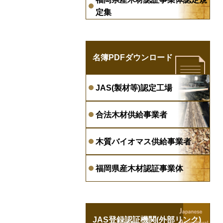
定集
名簿PDFダウンロード
JAS(製材等)認定工場
合法木材供給事業者
木質バイオマス供給事業者
福岡県産木材認証事業体
JAS登録認証機関(外部リンク)