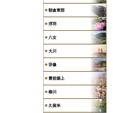
朝倉東部
浮羽
八女
大川
宗像
豊前築上
柳川
久留米