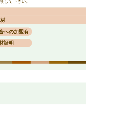
相談して下さい。
市
用材
合への加盟有
材証明