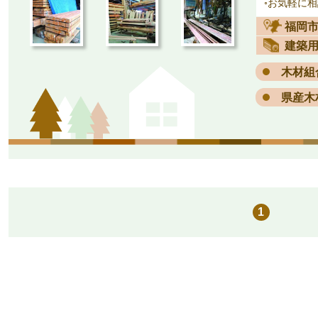
◦お気軽に
福岡
建築
木材組
県産木
1